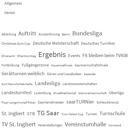
Allgemein
Verein
Bundesliga
Auftritt
Abteilung
Auszeichnung
Berlin
Deutsche Meisterschaft
Deutsches Turnfest
Christmas Gym Cup
Ergebnis
Fit bleiben beim TVIGB
Events
Ehrenamt
Elternturntag
Fußgängerzone
Fortbildung
Gaumannschaftsfinale
Gaueinzelfinale
Gerätturnen weiblich
Gören und Lausbuben
Kalender
Landesliga
Landesmeisterschaften
Kurt-Marschollek-Halle
Landesturnfest
Oberliga
Luxemburg
MixedWettkampf
Nationalmannschaft
saarTURNier
Saarlandmeister
Schleuderwutz
Pippi-Langstrumpf-Pokal
TG Saar
St. Ingbert
Turnschule
STB
Turnen
Turn-Talent-Cup
TV St. Ingbert
Vereinsturnhalle
Veranstaltungen
Vorstand