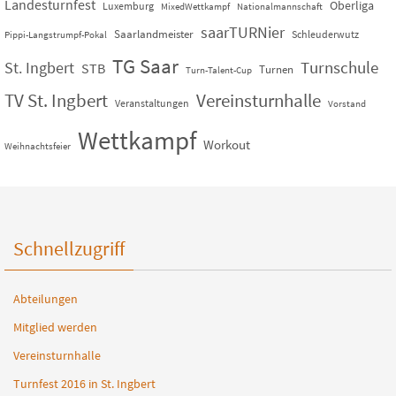
Landesturnfest
Oberliga
Luxemburg
MixedWettkampf
Nationalmannschaft
saarTURNier
Saarlandmeister
Schleuderwutz
Pippi-Langstrumpf-Pokal
TG Saar
St. Ingbert
Turnschule
STB
Turnen
Turn-Talent-Cup
TV St. Ingbert
Vereinsturnhalle
Veranstaltungen
Vorstand
Wettkampf
Workout
Weihnachtsfeier
Schnellzugriff
Abteilungen
Mitglied werden
Vereinsturnhalle
Turnfest 2016 in St. Ingbert