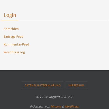
Login
Anmelden
Eintrags-Feed
Kommentar-Feed
WordPress.org
DATENSCHUTZERKLÄRUNG
IMPRESSUM
© TV St. Ingbert 1881 e.V.
Präsentiert von
Nirvana
&
WordPress.