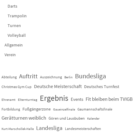
Darts
Trampolin
Turnen
Volleyball
Allgemein
Verein
Bundesliga
Auftritt
Abteilung
Auszeichnung
Berlin
Deutsche Meisterschaft
Deutsches Turnfest
Christmas Gym Cup
Ergebnis
Fit bleiben beim TVIGB
Events
Ehrenamt
Elternturntag
Fußgängerzone
Fortbildung
Gaumannschaftsfinale
Gaueinzelfinale
Gerätturnen weiblich
Gören und Lausbuben
Kalender
Landesliga
Landesmeisterschaften
Kurt-Marschollek-Halle