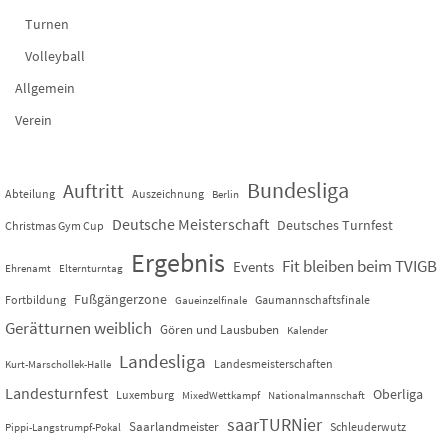
Turnen
Volleyball
Allgemein
Verein
Bundesliga
Auftritt
Abteilung
Auszeichnung
Berlin
Deutsche Meisterschaft
Deutsches Turnfest
Christmas Gym Cup
Ergebnis
Fit bleiben beim TVIGB
Events
Ehrenamt
Elternturntag
Fußgängerzone
Fortbildung
Gaumannschaftsfinale
Gaueinzelfinale
Gerätturnen weiblich
Gören und Lausbuben
Kalender
Landesliga
Landesmeisterschaften
Kurt-Marschollek-Halle
Landesturnfest
Oberliga
Luxemburg
MixedWettkampf
Nationalmannschaft
saarTURNier
Saarlandmeister
Schleuderwutz
Pippi-Langstrumpf-Pokal