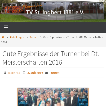
Zum
Inhalt
springen
Start
Abteilungen
Turnen
Gute Ergebnisse der Turner bei Dt. Meisterschaften
2016
Gute Ergebnisse der Turner bei Dt.
Meisterschaften 2016
c.conrad
5. Juli 2016
Turnen