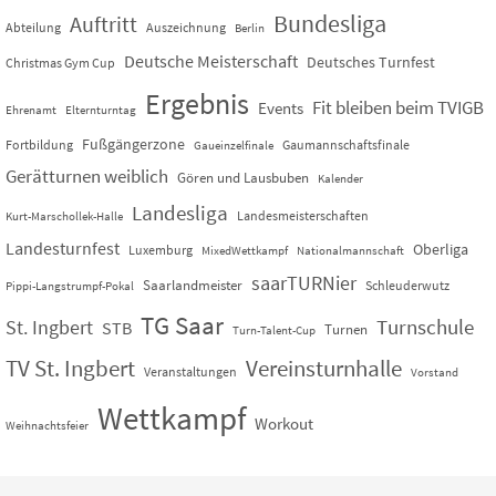
Bundesliga
Auftritt
Abteilung
Auszeichnung
Berlin
Deutsche Meisterschaft
Deutsches Turnfest
Christmas Gym Cup
Ergebnis
Fit bleiben beim TVIGB
Events
Ehrenamt
Elternturntag
Fußgängerzone
Fortbildung
Gaumannschaftsfinale
Gaueinzelfinale
Gerätturnen weiblich
Gören und Lausbuben
Kalender
Landesliga
Landesmeisterschaften
Kurt-Marschollek-Halle
Landesturnfest
Oberliga
Luxemburg
MixedWettkampf
Nationalmannschaft
saarTURNier
Saarlandmeister
Schleuderwutz
Pippi-Langstrumpf-Pokal
TG Saar
St. Ingbert
Turnschule
STB
Turnen
Turn-Talent-Cup
TV St. Ingbert
Vereinsturnhalle
Veranstaltungen
Vorstand
Wettkampf
Workout
Weihnachtsfeier