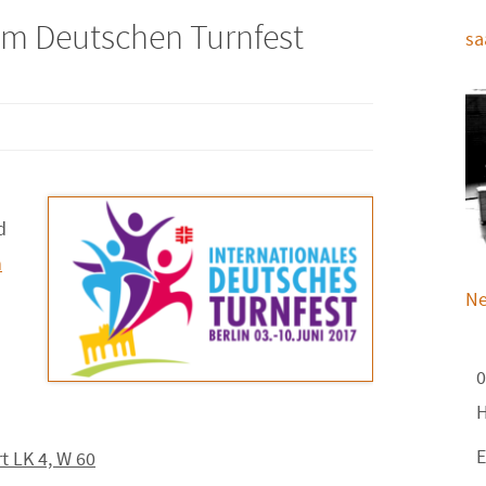
eim Deutschen Turnfest
sa
d
n
Ne
0
H
E
t LK 4, W 60