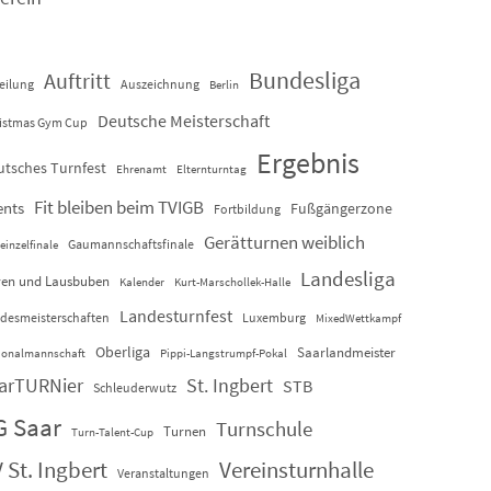
Bundesliga
Auftritt
eilung
Auszeichnung
Berlin
Deutsche Meisterschaft
istmas Gym Cup
Ergebnis
utsches Turnfest
Ehrenamt
Elternturntag
Fit bleiben beim TVIGB
ents
Fußgängerzone
Fortbildung
Gerätturnen weiblich
Gaumannschaftsfinale
einzelfinale
Landesliga
en und Lausbuben
Kalender
Kurt-Marschollek-Halle
Landesturnfest
desmeisterschaften
Luxemburg
MixedWettkampf
Oberliga
Saarlandmeister
ionalmannschaft
Pippi-Langstrumpf-Pokal
arTURNier
St. Ingbert
STB
Schleuderwutz
G Saar
Turnschule
Turnen
Turn-Talent-Cup
 St. Ingbert
Vereinsturnhalle
Veranstaltungen