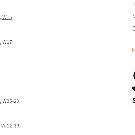
J
N
2, W15
Ü
2, W17
Li
2, W25-29
 W 12-13