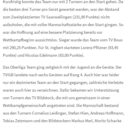
Kurzfristig konnte das Team nur mit 2 Turnern an den Start gehen. Da
die besten drei Turner pro Gerät gewertet werden, war der Abstand
zum Zweitplatzierten TV Saarwellingen (231,90 Punkte) nicht
aufzuholen, die mit voller Mannschaftsstärke an den Start gingen. So
war die Hoffnung auf eine bessere Platzierung bereits vor
Wettkampfbeginn aussichtslos. Sieger wurde das Team vom TV Bous
mit 290,25 Punkten. Für St. Ingbert starteten Lorenz Pfitzner (83,45
Punkte) und Nicolas Edelmann (83,00 Punkte).
Das Oberliga Team ging zeitgleich mit der Jugend an die Geräte. Der
TVIGB landete nach sechs Geräten auf Rang 4. Auch hier war leider
nur ein dezimiertes Team an den Start gegangen, zahlreiche Verletzte
waren auch hier zu verzeichnen. Dafür bekamen wir Unterstützung
von Turnern des TV Bildstock, die mit uns gemeinsam in einer
Wettkampfgemeinschaft angetreten sind. Die Mannschaft bestand
aus den Turnern Cornelius Leidinger, Stefan Hien, Andreas Hoffmann,
Tobias Zetzmann und den Bildstockern Markus Merl, Moritz Schacke