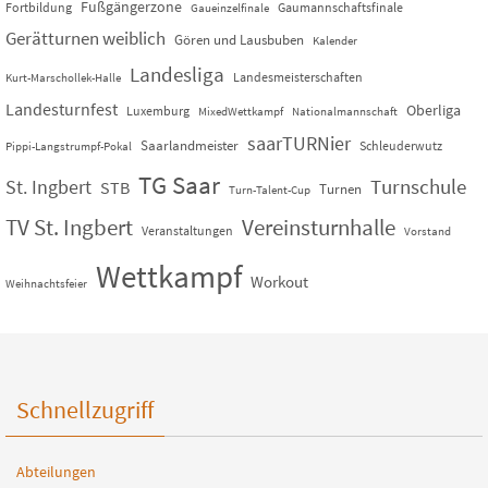
Fußgängerzone
Fortbildung
Gaumannschaftsfinale
Gaueinzelfinale
Gerätturnen weiblich
Gören und Lausbuben
Kalender
Landesliga
Landesmeisterschaften
Kurt-Marschollek-Halle
Landesturnfest
Oberliga
Luxemburg
MixedWettkampf
Nationalmannschaft
saarTURNier
Saarlandmeister
Schleuderwutz
Pippi-Langstrumpf-Pokal
TG Saar
St. Ingbert
Turnschule
STB
Turnen
Turn-Talent-Cup
TV St. Ingbert
Vereinsturnhalle
Veranstaltungen
Vorstand
Wettkampf
Workout
Weihnachtsfeier
Schnellzugriff
Abteilungen