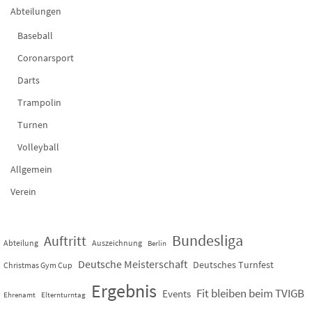
Abteilungen
Baseball
Coronarsport
Darts
Trampolin
Turnen
Volleyball
Allgemein
Verein
Bundesliga
Auftritt
Abteilung
Auszeichnung
Berlin
Deutsche Meisterschaft
Deutsches Turnfest
Christmas Gym Cup
Ergebnis
Fit bleiben beim TVIGB
Events
Ehrenamt
Elternturntag