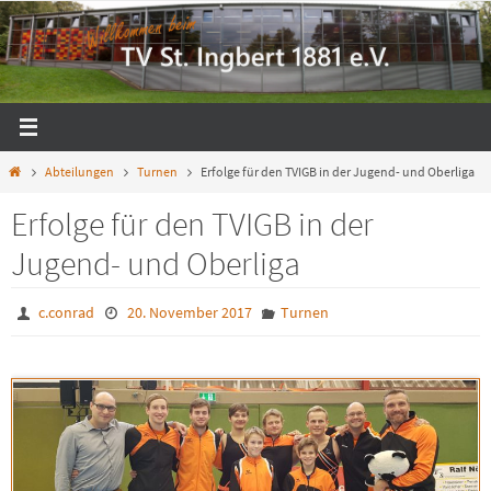
Zum
Inhalt
springen
Start
Abteilungen
Turnen
Erfolge für den TVIGB in der Jugend- und Oberliga
Erfolge für den TVIGB in der
Jugend- und Oberliga
c.conrad
20. November 2017
Turnen