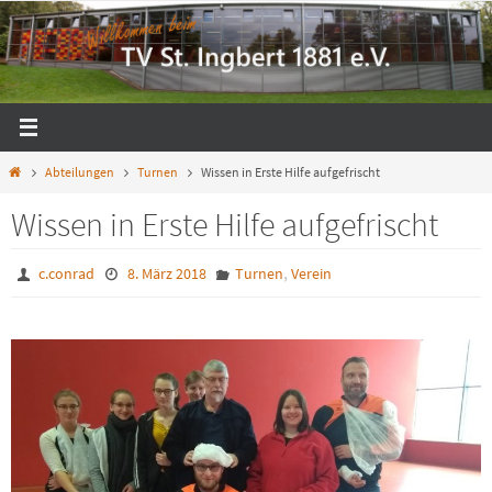
Zum
Inhalt
springen
Start
Abteilungen
Turnen
Wissen in Erste Hilfe aufgefrischt
Wissen in Erste Hilfe aufgefrischt
,
c.conrad
8. März 2018
Turnen
Verein