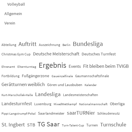
Volleyball
Allgemein
Verein
Bundesliga
Auftritt
Abteilung
Auszeichnung
Berlin
Deutsche Meisterschaft
Deutsches Turnfest
Christmas Gym Cup
Ergebnis
Fit bleiben beim TVIGB
Events
Ehrenamt
Elternturntag
Fußgängerzone
Fortbildung
Gaumannschaftsfinale
Gaueinzelfinale
Gerätturnen weiblich
Gören und Lausbuben
Kalender
Landesliga
Landesmeisterschaften
Kurt-Marschollek-Halle
Landesturnfest
Oberliga
Luxemburg
MixedWettkampf
Nationalmannschaft
saarTURNier
Saarlandmeister
Schleuderwutz
Pippi-Langstrumpf-Pokal
TG Saar
St. Ingbert
Turnschule
STB
Turnen
Turn-Talent-Cup