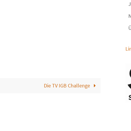
J
N
Ü
Li
Die TV IGB Challenge