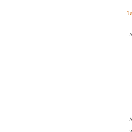
Be
A
A
V