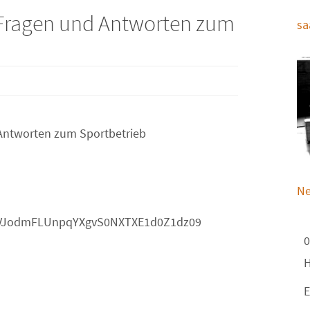
– Fragen und Antworten zum
sa
 Antworten zum Sportbetrieb
Ne
=UVJodmFLUnpqYXgvS0NXTXE1d0Z1dz09
0
H
E