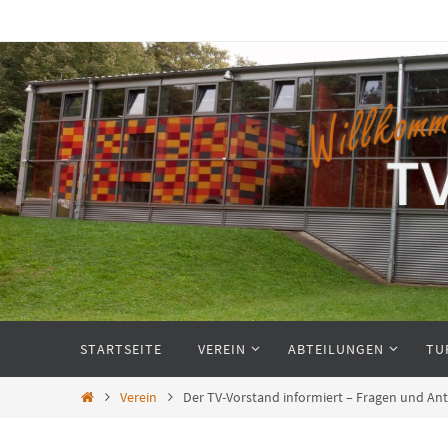
Zum
Inhalt
springen
Zum
STARTSEITE
VEREIN
ABTEILUNGEN
TU
Inhalt
springen
Start
Verein
Der TV-Vorstand informiert – Fragen und A