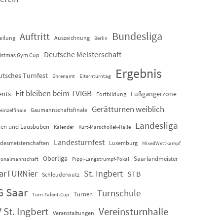
Bundesliga
Auftritt
eilung
Auszeichnung
Berlin
Deutsche Meisterschaft
istmas Gym Cup
Ergebnis
utsches Turnfest
Ehrenamt
Elternturntag
Fit bleiben beim TVIGB
ents
Fußgängerzone
Fortbildung
Gerätturnen weiblich
Gaumannschaftsfinale
einzelfinale
Landesliga
en und Lausbuben
Kalender
Kurt-Marschollek-Halle
Landesturnfest
desmeisterschaften
Luxemburg
MixedWettkampf
Oberliga
Saarlandmeister
ionalmannschaft
Pippi-Langstrumpf-Pokal
arTURNier
St. Ingbert
STB
Schleuderwutz
G Saar
Turnschule
Turnen
Turn-Talent-Cup
 St. Ingbert
Vereinsturnhalle
Veranstaltungen