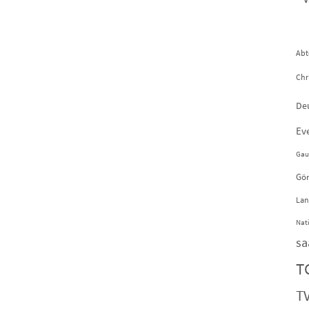
Abt
Chr
De
Ev
Gau
Gör
Lan
Nat
sa
T
TV