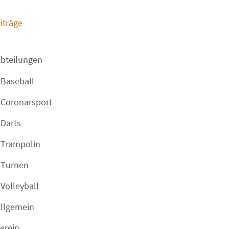
iträge
bteilungen
Baseball
Coronarsport
Darts
Trampolin
Turnen
Volleyball
llgemein
erein