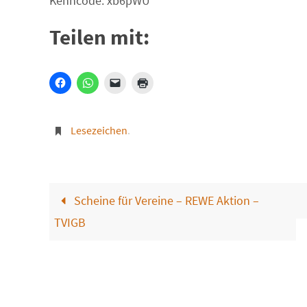
Kenncode: xb6pWU
Teilen mit:
Lesezeichen
.
Scheine für Vereine – REWE Aktion –
TVIGB