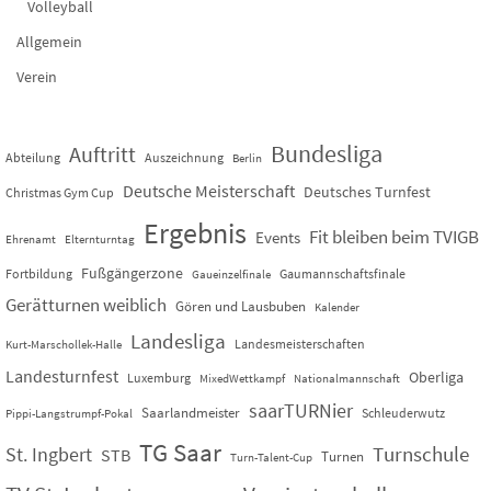
Volleyball
Allgemein
Verein
Bundesliga
Auftritt
Abteilung
Auszeichnung
Berlin
Deutsche Meisterschaft
Deutsches Turnfest
Christmas Gym Cup
Ergebnis
Fit bleiben beim TVIGB
Events
Ehrenamt
Elternturntag
Fußgängerzone
Fortbildung
Gaumannschaftsfinale
Gaueinzelfinale
Gerätturnen weiblich
Gören und Lausbuben
Kalender
Landesliga
Landesmeisterschaften
Kurt-Marschollek-Halle
Landesturnfest
Oberliga
Luxemburg
MixedWettkampf
Nationalmannschaft
saarTURNier
Saarlandmeister
Schleuderwutz
Pippi-Langstrumpf-Pokal
TG Saar
St. Ingbert
Turnschule
STB
Turnen
Turn-Talent-Cup