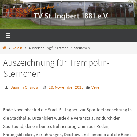
Zum
Inhalt
springen
Start
Verein
Auszeichnung für Trampolin-Sternchen
Auszeichnung für Trampolin-
Sternchen
Jasmin Charouf
28. November 2025
Verein
Ende November lud die Stadt St. Ingbert zur Sportler:innenehrung in
die Stadthalle. Organisiert wurde die Veranstaltung durch den
Sportbund, der ein buntes Bühnenprogramm aus Reden,
Ehrungsblöcken, Vorführungen, Diashow und Tombola auf die Beine