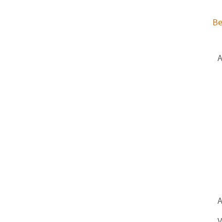
Be
A
A
V