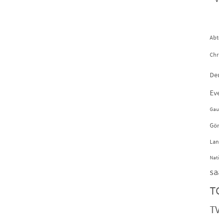
Abt
Chr
De
Ev
Gau
Gör
Lan
Nat
sa
T
TV