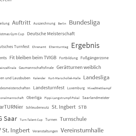
Bundesliga
Auftritt
eilung
Auszeichnung
Berlin
Deutsche Meisterschaft
istmas Gym Cup
Ergebnis
utsches Turnfest
Ehrenamt
Elternturntag
Fit bleiben beim TVIGB
ents
Fußgängerzone
Fortbildung
Gerätturnen weiblich
Gaumannschaftsfinale
einzelfinale
Landesliga
en und Lausbuben
Kalender
Kurt-Marschollek-Halle
Landesturnfest
desmeisterschaften
Luxemburg
MixedWettkampf
Oberliga
Saarlandmeister
ionalmannschaft
Pippi-Langstrumpf-Pokal
arTURNier
St. Ingbert
STB
Schleuderwutz
G Saar
Turnschule
Turnen
Turn-Talent-Cup
 St. Ingbert
Vereinsturnhalle
Veranstaltungen