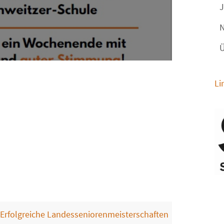
J
N
Ü
Li
Erfolgreiche Landesseniorenmeisterschaften