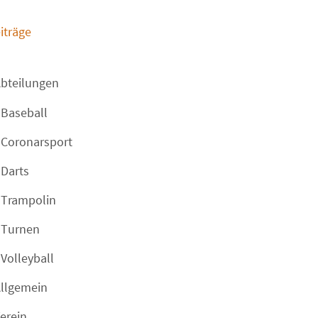
iträge
bteilungen
Baseball
Coronarsport
Darts
Trampolin
Turnen
Volleyball
llgemein
erein