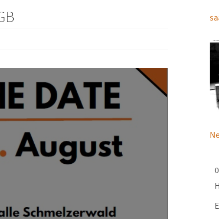
IGB
sa
Ne
0
H
E