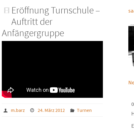
Eröffnung Turnschule –
sa
Auftritt der
Anfängergruppe
Ne
0
m.barz
24. März 2012
Turnen
H
E