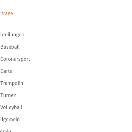
iträge
bteilungen
Baseball
Coronarsport
Darts
Trampolin
Turnen
Volleyball
llgemein
erein