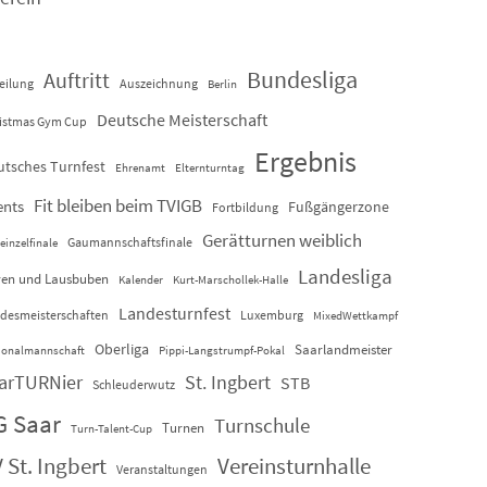
Bundesliga
Auftritt
eilung
Auszeichnung
Berlin
Deutsche Meisterschaft
istmas Gym Cup
Ergebnis
utsches Turnfest
Ehrenamt
Elternturntag
Fit bleiben beim TVIGB
ents
Fußgängerzone
Fortbildung
Gerätturnen weiblich
Gaumannschaftsfinale
einzelfinale
Landesliga
en und Lausbuben
Kalender
Kurt-Marschollek-Halle
Landesturnfest
desmeisterschaften
Luxemburg
MixedWettkampf
Oberliga
Saarlandmeister
ionalmannschaft
Pippi-Langstrumpf-Pokal
arTURNier
St. Ingbert
STB
Schleuderwutz
G Saar
Turnschule
Turnen
Turn-Talent-Cup
 St. Ingbert
Vereinsturnhalle
Veranstaltungen