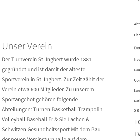
Abt
Chr
Unser Verein
De
Der Turnverein St. Ingbert wurde 1881
Ev
gegründet und ist damit der älteste
Gau
Sportverein in St. Ingbert. Zur Zeit zählt der
Gör
Verein etwa 600 Mitglieder. Zu unserem
Lan
Sportangebot gehören folgende
Nat
Abteilungen: Turnen Basketball Trampolin
sa
Volleyball Baseball Er & Sie Lachen &
T
Schwitzen Gesundheitssport Mit dem Bau
TV
der neuen Vereinsturnhalle auf dem