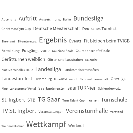
Bundesliga
Auftritt
Abteilung
Auszeichnung
Berlin
Deutsche Meisterschaft
Deutsches Turnfest
Christmas Gym Cup
Ergebnis
Fit bleiben beim TVIGB
Events
Ehrenamt
Elternturntag
Fußgängerzone
Fortbildung
Gaumannschaftsfinale
Gaueinzelfinale
Gerätturnen weiblich
Gören und Lausbuben
Kalender
Landesliga
Landesmeisterschaften
Kurt-Marschollek-Halle
Landesturnfest
Oberliga
Luxemburg
MixedWettkampf
Nationalmannschaft
saarTURNier
Saarlandmeister
Schleuderwutz
Pippi-Langstrumpf-Pokal
TG Saar
St. Ingbert
Turnschule
STB
Turnen
Turn-Talent-Cup
TV St. Ingbert
Vereinsturnhalle
Veranstaltungen
Vorstand
Wettkampf
Workout
Weihnachtsfeier