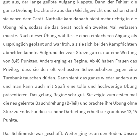
gut aus, der lange geübte Aufgang klappte. Dann der Fehler: die
ganze Drehung brachte sie aus dem Gleichgewicht und schon stand
sie neben dem Gerät. Nathalie kam danach nicht mehr richtig in die
Übung rein, sodass sie das Gerät noch ein zweites Mal verlassen
musste. Nach dieser Übung wählte sie einen einfacheren Abgang als
ursprünglich geplant und war froh, als sie sich bei den Kampfrichtern
abmelden konnte. Aufgrund der zwei Stürze gab es nur eine Wertung
von 8,45 Punkten. Anders erging es Regine. Ab 40 haben Frauen das
Privileg, dass sie den oft verhassten Schwebebalken gegen eine
Turnbank tauschen dürfen. Dann sieht das ganze wieder anders aus
und man kann auch mit Spaß eine tolle und hochwertige Übung
präsentieren. Das gelang Regine sehr gut. Sie zeigte zum ersten mal
die neu gelernte Bauchdrehung (B-Teil) und brachte ihre Übung ohne
Sturz zu Ende. Für diese schöne Darbietung erhielt sie grandiose 13,45
Punkte.
Das Schlimmste war geschafft. Weiter ging es an den Boden. Unsere