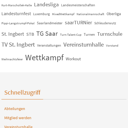
Landesliga
Landesmeisterschaften
Kurt-Marschollek-Halle
Landesturnfest
Oberliga
Luxemburg
MixedWettkampf
Nationalmannschaft
saarTURNier
Saarlandmeister
Schleuderwutz
Pippi-Langstrumpf-Pokal
TG Saar
St. Ingbert
Turnschule
STB
Turnen
Turn-Talent-Cup
TV St. Ingbert
Vereinsturnhalle
Veranstaltungen
Vorstand
Wettkampf
Workout
Weihnachtsfeier
Schnellzugriff
Abteilungen
Mitglied werden
Vereinsturnhalle