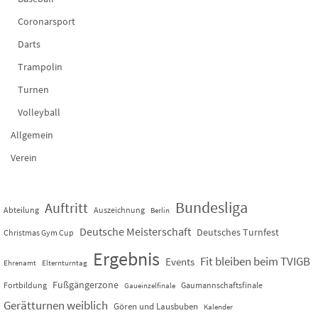
Coronarsport
Darts
Trampolin
Turnen
Volleyball
Allgemein
Verein
Bundesliga
Auftritt
Abteilung
Auszeichnung
Berlin
Deutsche Meisterschaft
Deutsches Turnfest
Christmas Gym Cup
Ergebnis
Fit bleiben beim TVIGB
Events
Ehrenamt
Elternturntag
Fußgängerzone
Fortbildung
Gaumannschaftsfinale
Gaueinzelfinale
Gerätturnen weiblich
Gören und Lausbuben
Kalender