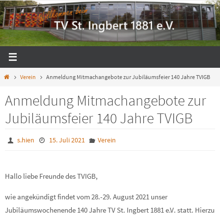
Zum
Inhalt
springen
Start
Verein
Anmeldung Mitmachangebote zur Jubiläumsfeier 140 Jahre TVIGB
Anmeldung Mitmachangebote zur
Jubiläumsfeier 140 Jahre TVIGB
s.hien
15. Juli 2021
Verein
Hallo liebe Freunde des TVIGB,
wie angekündigt findet vom 28.-29. August 2021 unser
Jubiläumswochenende 140 Jahre TV St. Ingbert 1881 e.V. statt. Hierzu