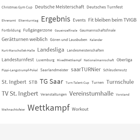
Deutsche Meisterschaft
Deutsches Turnfest
Christmas Gym Cup
Ergebnis
Fit bleiben beim TVIGB
Events
Ehrenamt
Elternturntag
Fußgängerzone
Fortbildung
Gaumannschaftsfinale
Gaueinzelfinale
Gerätturnen weiblich
Gören und Lausbuben
Kalender
Landesliga
Landesmeisterschaften
Kurt-Marschollek-Halle
Landesturnfest
Oberliga
Luxemburg
MixedWettkampf
Nationalmannschaft
saarTURNier
Saarlandmeister
Schleuderwutz
Pippi-Langstrumpf-Pokal
TG Saar
St. Ingbert
Turnschule
STB
Turnen
Turn-Talent-Cup
TV St. Ingbert
Vereinsturnhalle
Veranstaltungen
Vorstand
Wettkampf
Workout
Weihnachtsfeier