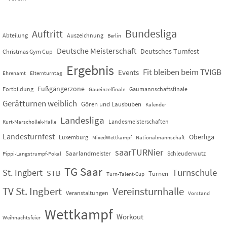
Bundesliga
Auftritt
Abteilung
Auszeichnung
Berlin
Deutsche Meisterschaft
Deutsches Turnfest
Christmas Gym Cup
Ergebnis
Fit bleiben beim TVIGB
Events
Ehrenamt
Elternturntag
Fußgängerzone
Fortbildung
Gaumannschaftsfinale
Gaueinzelfinale
Gerätturnen weiblich
Gören und Lausbuben
Kalender
Landesliga
Landesmeisterschaften
Kurt-Marschollek-Halle
Landesturnfest
Oberliga
Luxemburg
MixedWettkampf
Nationalmannschaft
saarTURNier
Saarlandmeister
Schleuderwutz
Pippi-Langstrumpf-Pokal
TG Saar
St. Ingbert
Turnschule
STB
Turnen
Turn-Talent-Cup
TV St. Ingbert
Vereinsturnhalle
Veranstaltungen
Vorstand
Wettkampf
Workout
Weihnachtsfeier