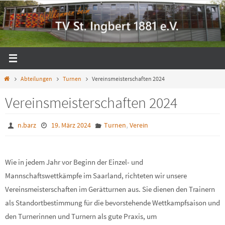
Zum
Inhalt
springen
Start
Abteilungen
Turnen
Vereinsmeisterschaften 2024
Vereinsmeisterschaften 2024
,
n.barz
19. März 2024
Turnen
Verein
Wie in jedem Jahr vor Beginn der Einzel- und
Mannschaftswettkämpfe im Saarland, richteten wir unsere
Vereinsmeisterschaften im Gerätturnen aus. Sie dienen den Trainern
als Standortbestimmung für die bevorstehende Wettkampfsaison und
den Turnerinnen und Turnern als gute Praxis, um