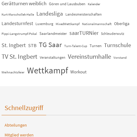
Gerätturnen weiblich
Gören und Lausbuben
Kalender
Landesliga
Landesmeisterschaften
Kurt-Marschollek-Halle
Landesturnfest
Oberliga
Luxemburg
MixedWettkampf
Nationalmannschaft
saarTURNier
Saarlandmeister
Schleuderwutz
Pippi-Langstrumpf-Pokal
TG Saar
St. Ingbert
Turnschule
STB
Turnen
Turn-Talent-Cup
TV St. Ingbert
Vereinsturnhalle
Veranstaltungen
Vorstand
Wettkampf
Workout
Weihnachtsfeier
Schnellzugriff
Abteilungen
Mitglied werden