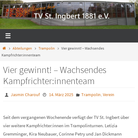
Zum
Inhalt
springen
Start
Abteilungen
Trampolin
Vier gewinnt! – Wachsendes
Kampfrichter:innenteam
Vier gewinnt! – Wachsendes
Kampfrichter:innenteam
,
Jasmin Charouf
14. März 2025
Trampolin
Verein
Seit dem vergangenen Wochenende verfügt der TV St. Ingbert über
vier weitere Kampfrichter:innen im Trampolinturnen. Letizia
Gremminger, Kira Neubauer, Corinne Petry und Jan Dickmann