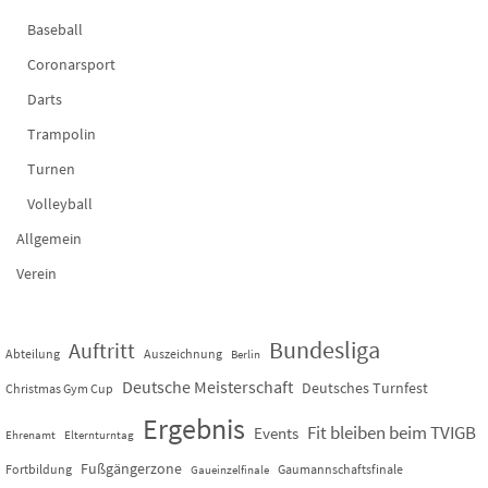
Baseball
Coronarsport
Darts
Trampolin
Turnen
Volleyball
Allgemein
Verein
Bundesliga
Auftritt
Abteilung
Auszeichnung
Berlin
Deutsche Meisterschaft
Deutsches Turnfest
Christmas Gym Cup
Ergebnis
Fit bleiben beim TVIGB
Events
Ehrenamt
Elternturntag
Fußgängerzone
Fortbildung
Gaumannschaftsfinale
Gaueinzelfinale