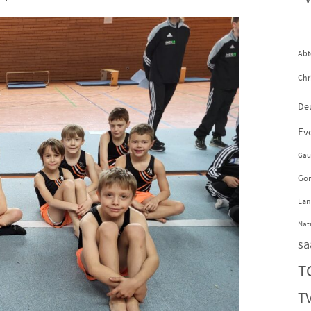
Abt
Chr
De
Ev
Gau
Gör
Lan
Nat
sa
T
TV