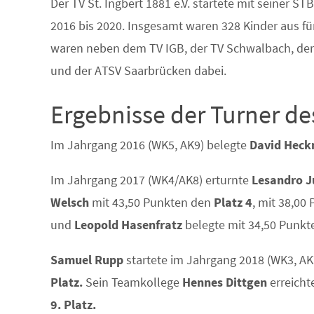
Der TV St. Ingbert 1881 e.V. startete mit seiner 
2016 bis 2020. Insgesamt waren 328 Kinder aus fün
waren neben dem TV IGB, der TV Schwalbach, der 
und der ATSV Saarbrücken dabei.
Ergebnisse der Turner de
Im Jahrgang 2016 (WK5, AK9) belegte
David Hec
Im Jahrgang 2017 (WK4/AK8) erturnte
Lesandro 
Welsch
mit 43,50 Punkten den
Platz 4
, mit 38,00
und
Leopold Hasenfratz
belegte mit 34,50 Punk
Samuel Rupp
startete im Jahrgang 2018 (WK3, A
Platz.
Sein Teamkollege
Hennes Dittgen
erreicht
9. Platz.