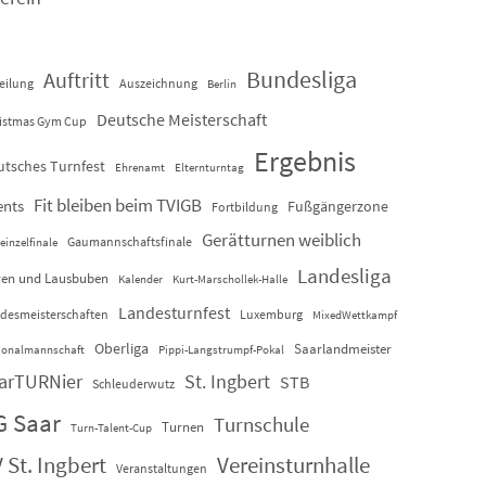
Bundesliga
Auftritt
eilung
Auszeichnung
Berlin
Deutsche Meisterschaft
istmas Gym Cup
Ergebnis
utsches Turnfest
Ehrenamt
Elternturntag
Fit bleiben beim TVIGB
ents
Fußgängerzone
Fortbildung
Gerätturnen weiblich
Gaumannschaftsfinale
einzelfinale
Landesliga
en und Lausbuben
Kalender
Kurt-Marschollek-Halle
Landesturnfest
desmeisterschaften
Luxemburg
MixedWettkampf
Oberliga
Saarlandmeister
ionalmannschaft
Pippi-Langstrumpf-Pokal
arTURNier
St. Ingbert
STB
Schleuderwutz
G Saar
Turnschule
Turnen
Turn-Talent-Cup
 St. Ingbert
Vereinsturnhalle
Veranstaltungen