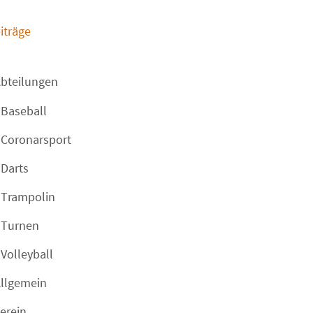
iträge
bteilungen
Baseball
Coronarsport
Darts
Trampolin
Turnen
Volleyball
llgemein
erein