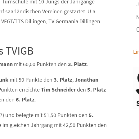
STB-Turnschule mit 10 Jungs der Jahrgänge
J
f saarländischen Vereinen gestartet. U.a.
N
VFGT/TTS Dillingen, TV Germania Dillingen
Ü
s TVIGB
Li
kmann
mit 60,00 Punkten den
3. Platz
.
Junk
mit 50 Punkte den
3. Platz
,
Jonathan
 Punkten erreichte
Tim Schneider
den
5. Platz
ten den
6. Platz
.
K7) und belegte mit 51,50 Punkten den
5.
e im gleichen Jahrgang mit 42,50 Punkten den