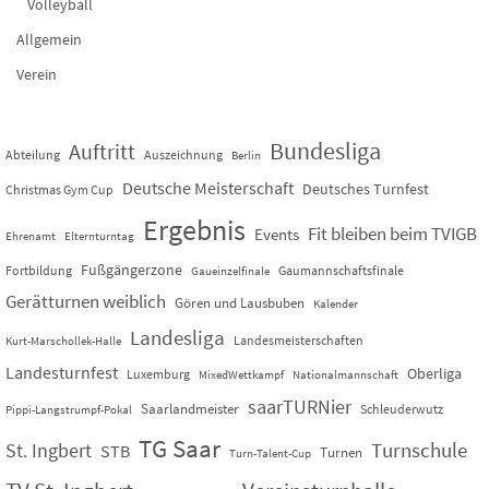
Volleyball
Allgemein
Verein
Bundesliga
Auftritt
Abteilung
Auszeichnung
Berlin
Deutsche Meisterschaft
Deutsches Turnfest
Christmas Gym Cup
Ergebnis
Fit bleiben beim TVIGB
Events
Ehrenamt
Elternturntag
Fußgängerzone
Fortbildung
Gaumannschaftsfinale
Gaueinzelfinale
Gerätturnen weiblich
Gören und Lausbuben
Kalender
Landesliga
Landesmeisterschaften
Kurt-Marschollek-Halle
Landesturnfest
Oberliga
Luxemburg
MixedWettkampf
Nationalmannschaft
saarTURNier
Saarlandmeister
Schleuderwutz
Pippi-Langstrumpf-Pokal
TG Saar
St. Ingbert
Turnschule
STB
Turnen
Turn-Talent-Cup