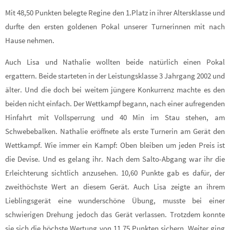
Mit 48,50 Punkten belegte Regine den 1.Platz in ihrer Altersklasse und
durfte den ersten goldenen Pokal unserer Turnerinnen mit nach
Hause nehmen.
Auch Lisa und Nathalie wollten beide natürlich einen Pokal
ergattern. Beide starteten in der Leistungsklasse 3 Jahrgang 2002 und
älter. Und die doch bei weitem jüngere Konkurrenz machte es den
beiden nicht einfach. Der Wettkampf begann, nach einer aufregenden
Hinfahrt mit Vollsperrung und 40 Min im Stau stehen, am
Schwebebalken. Nathalie eröffnete als erste Turnerin am Gerät den
Wettkampf. Wie immer ein Kampf: Oben bleiben um jeden Preis ist
die Devise. Und es gelang ihr. Nach dem Salto-Abgang war ihr die
Erleichterung sichtlich anzusehen. 10,60 Punkte gab es dafür, der
zweithöchste Wert an diesem Gerät. Auch Lisa zeigte an ihrem
Lieblingsgerät eine wunderschöne Übung, musste bei einer
schwierigen Drehung jedoch das Gerät verlassen. Trotzdem konnte
sie sich die höchste Wertung von 11,75 Punkten sichern. Weiter ging