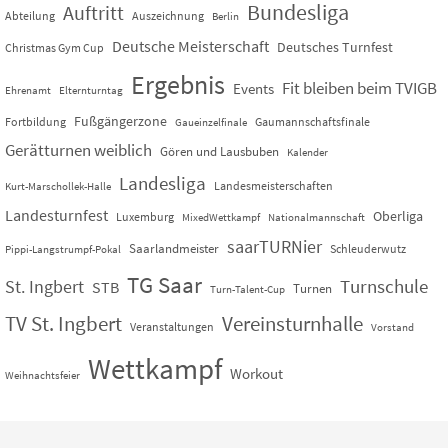
Bundesliga
Auftritt
Abteilung
Auszeichnung
Berlin
Deutsche Meisterschaft
Deutsches Turnfest
Christmas Gym Cup
Ergebnis
Fit bleiben beim TVIGB
Events
Ehrenamt
Elternturntag
Fußgängerzone
Fortbildung
Gaumannschaftsfinale
Gaueinzelfinale
Gerätturnen weiblich
Gören und Lausbuben
Kalender
Landesliga
Landesmeisterschaften
Kurt-Marschollek-Halle
Landesturnfest
Oberliga
Luxemburg
MixedWettkampf
Nationalmannschaft
saarTURNier
Saarlandmeister
Schleuderwutz
Pippi-Langstrumpf-Pokal
TG Saar
St. Ingbert
Turnschule
STB
Turnen
Turn-Talent-Cup
TV St. Ingbert
Vereinsturnhalle
Veranstaltungen
Vorstand
Wettkampf
Workout
Weihnachtsfeier