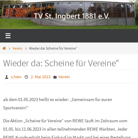
Zum
Inhalt
springen
Start
Verein
Wieder da: Scheine für Vereine“
Wieder da: Scheine für Vereine“
s.hien
2. Mai 2023
Verein
ab dem 01.05.2023 heißt es wieder: „Gemeinsam für euren
Sportverein!“
Die Aktion „Scheine für Vereine“ von REWE läuft im Zeitraum vom
01.05. bis 11.06.2023 in allen teilnehmenden REWE Märkten. Jeder
REWE Kunde erhält beim Einkauf im Markt und bei einer Bestellung