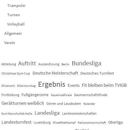
Trampolin
Turnen
Volleyball
Allgemein
Verein
Bundesliga
Auftritt
Abteilung
Auszeichnung
Berlin
Deutsche Meisterschaft
Deutsches Turnfest
Christmas Gym Cup
Ergebnis
Fit bleiben beim TVIGB
Events
Ehrenamt
Elternturntag
Fußgängerzone
Fortbildung
Gaumannschaftsfinale
Gaueinzelfinale
Gerätturnen weiblich
Gören und Lausbuben
Kalender
Landesliga
Landesmeisterschaften
Kurt-Marschollek-Halle
Landesturnfest
Oberliga
Luxemburg
MixedWettkampf
Nationalmannschaft